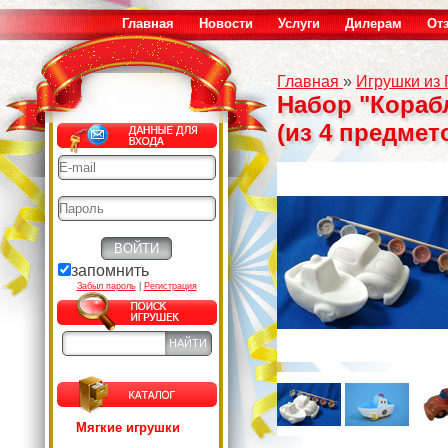
Главная
Новости
Услуги
Дилерам
От
Главная
»
Игрушки из
Набор "Кораб
(из 4 предмет
запомнить
Забыл пароль
|
Регистрация
Мягкие игрушки