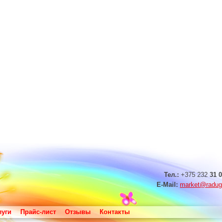
Тел.:
+375 232
31 0
E-Mail:
market@radug
луги
Прайс-лист
Отзывы
Контакты