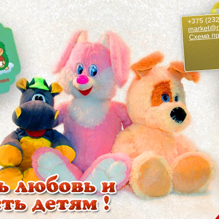
+375 (232
market@r
Схема п