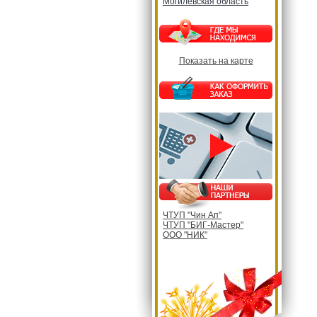
Могилевская область
Показать на карте
ЧТУП "Чин Ап"
ЧТУП "БИГ-Мастер"
ООО "НИК"