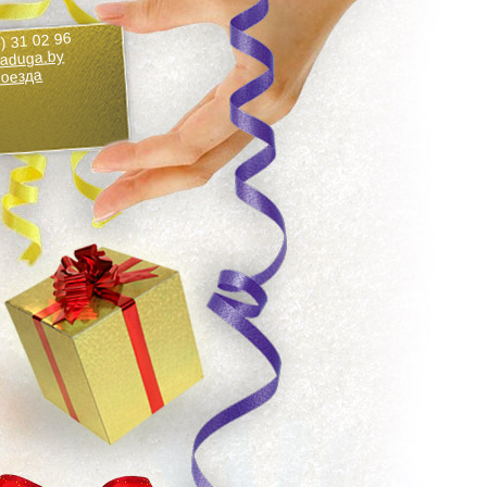
) 31 02 96
aduga.by
роезда