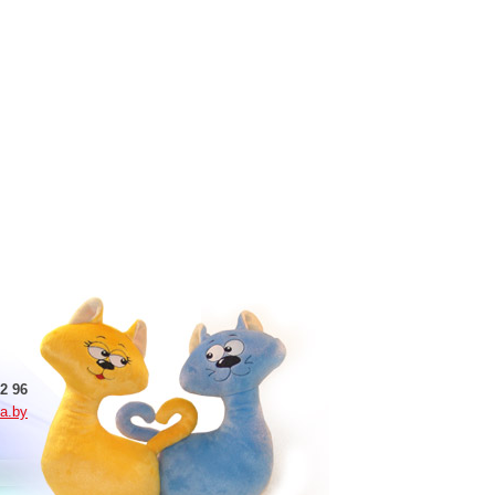
2 96
a.by