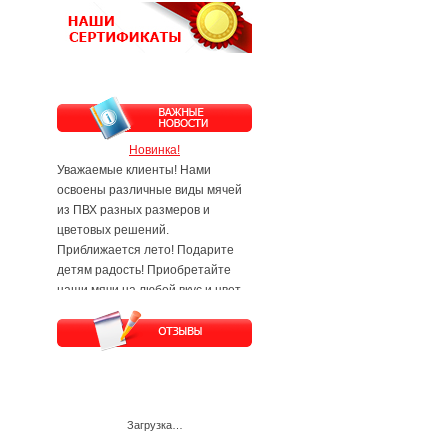
Новинка!
Уважаемые клиенты! Нами
освоены различные виды мячей
из ПВХ разных размеров и
цветовых решений.
Приближается лето! Подарите
детям радость! Приобретайте
наши мячи на любой вкус и цвет.
Будем рады Вам и Вашим
заявкам!
Загрузка…