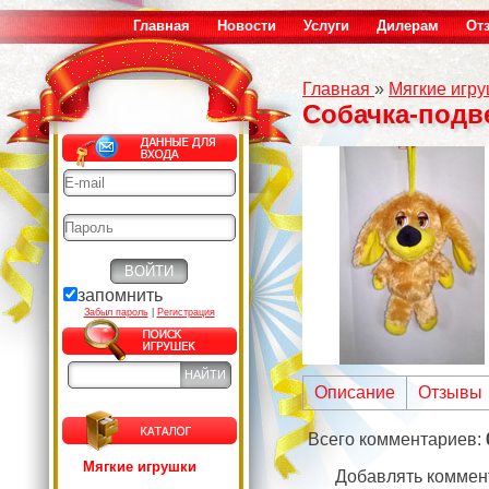
Главная
Новости
Услуги
Дилерам
От
Главная
»
Мягкие игр
Собачка-подв
запомнить
Забыл пароль
|
Регистрация
Описание
Отзывы
Всего комментариев
:
Мягкие игрушки
Добавлять коммен