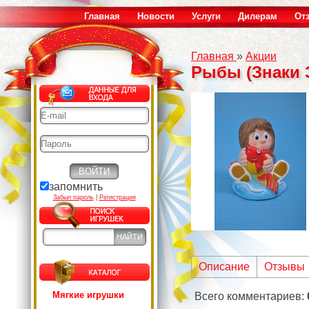
Главная
Новости
Услуги
Дилерам
От
Главная
»
Акции
Рыбы (Знаки 
запомнить
Забыл пароль
|
Регистрация
Описание
Отзывы
Мягкие игрушки
Всего комментариев
: