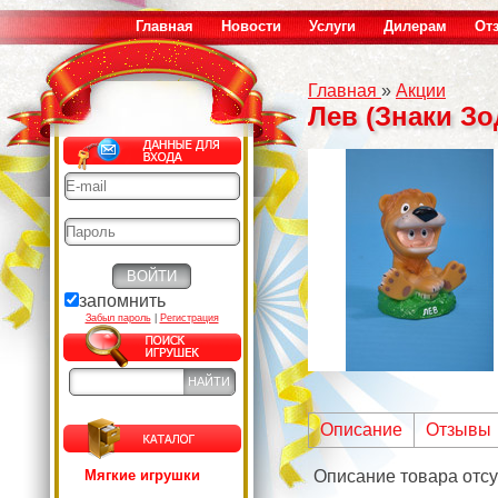
Главная
Новости
Услуги
Дилерам
От
Главная
»
Акции
Лев (Знаки Зо
запомнить
Забыл пароль
|
Регистрация
Описание
Отзывы
Мягкие игрушки
Описание товара отсу