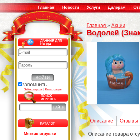
Главная
Новости
Услуги
Дилерам
От
Главная
»
Акции
Водолей (Знак
запомнить
Забыл пароль
|
Регистрация
Описание
Отзывы
Мягкие игрушки
Описание товара отсу