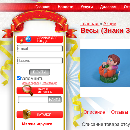
Главная
Новости
Услуги
Дилерам
От
Главная
»
Акции
Весы (Знаки З
запомнить
Забыл пароль
|
Регистрация
Описание
Отзывы
Мягкие игрушки
Описание товара отсу