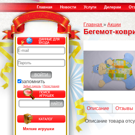
Главная
Новости
Услуги
Дилерам
От
Главная
»
Акции
Бегемот-коври
запомнить
Забыл пароль
|
Регистрация
Описание
Отзывы
Описание товара отсу
Мягкие игрушки