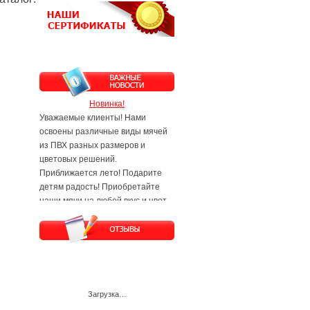
Новинка!
Уважаемые клиенты! Нами
освоены различные виды мячей
из ПВХ разных размеров и
цветовых решений.
Приближается лето! Подарите
детям радость! Приобретайте
наши мячи на любой вкус и цвет.
Будем рады Вам и Вашим
заявкам!
Загрузка…