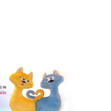
2 96
a.by