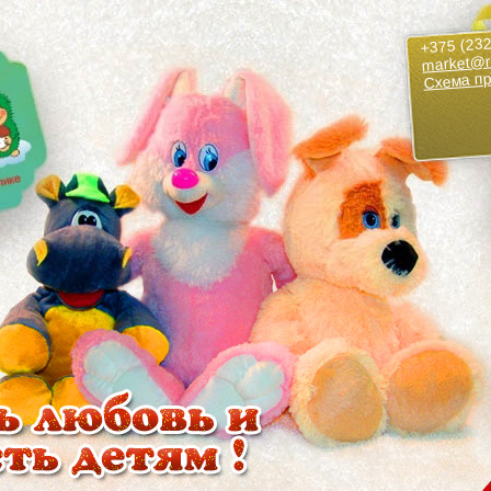
+375 (232
market@r
Схема п