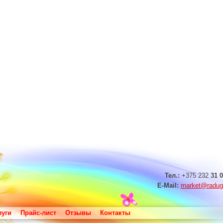
Тел.:
+375 232
31 0
E-Mail:
market@radug
луги
Прайс-лист
Отзывы
Контакты