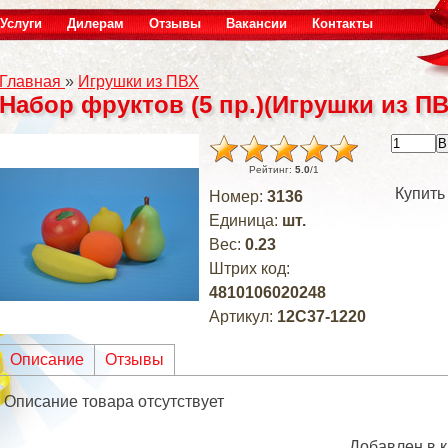
Услуги
Дилерам
Отзывы
Вакансии
Контакты
Главная
»
Игрушки из ПВХ
Набор фруктов (5 пр.)(Игрушки из ПВ
Рейтинг
:
5.0
/
1
Купить
Номер
:
3136
Единица
:
шт.
Вес
:
0.23
Штрих код
:
4810106020248
Артикул
:
12С37-1220
Описание
Отзывы
Описание товара отсутствует
Добавлен в к