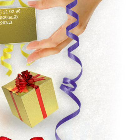
) 31 02 96
aduga.by
роезда