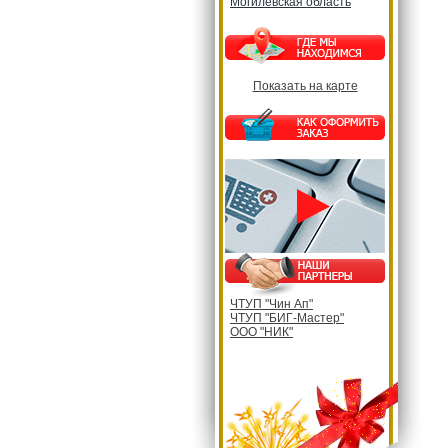
Могилевская область
Показать на карте
ЧТУП "Чин Ап"
ЧТУП "БИГ-Мастер"
ООО "НИК"