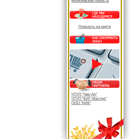
Могилевская область
Показать на карте
ЧТУП "Чин Ап"
ЧТУП "БИГ-Мастер"
ООО "НИК"