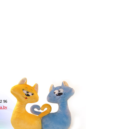
2 96
a.by