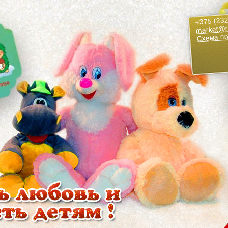
+375 (232
market@r
Схема п