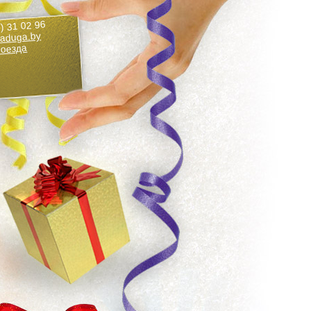
) 31 02 96
aduga.by
роезда