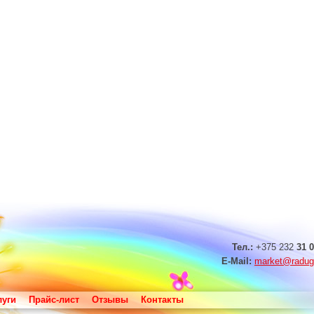
Тел.:
+375 232
31 0
E-Mail:
market@radug
луги
Прайс-лист
Отзывы
Контакты