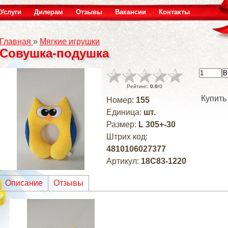
Услуги
Дилерам
Отзывы
Вакансии
Контакты
Главная
»
Мягкие игрушки
Совушка-подушка
Рейтинг
:
0.0
/
0
Купить
Номер
:
155
Единица
:
шт.
Размер
:
L 305+-30
Штрих код
:
4810106027377
Артикул
:
18C83-1220
Описание
Отзывы