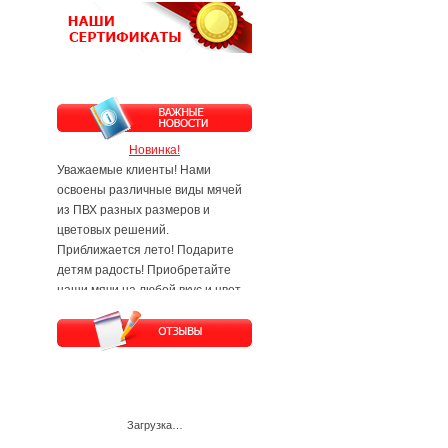
Новинка!
Уважаемые клиенты! Нами
освоены различные виды мячей
из ПВХ разных размеров и
цветовых решений.
Приближается лето! Подарите
детям радость! Приобретайте
наши мячи на любой вкус и цвет.
Будем рады Вам и Вашим
заявкам!
Загрузка…