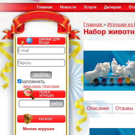
Главная
Новости
Услуги
Дилерам
От
Главная
»
Игрушки из
Набор животны
запомнить
Забыл пароль
|
Регистрация
Описание
Отзывы
Мягкие игрушки