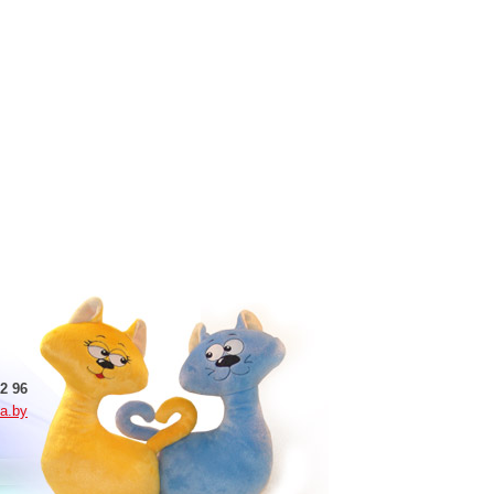
2 96
a.by