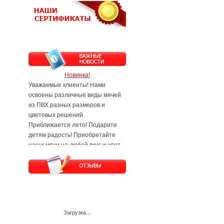
Новинка!
Уважаемые клиенты! Нами
освоены различные виды мячей
из ПВХ разных размеров и
цветовых решений.
Приближается лето! Подарите
детям радость! Приобретайте
наши мячи на любой вкус и цвет.
Будем рады Вам и Вашим
заявкам!
Загрузка…