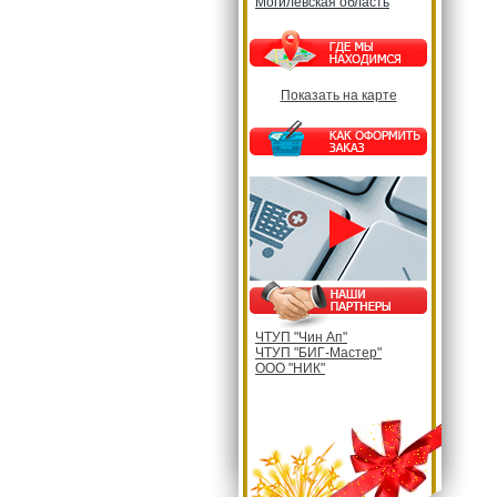
Могилевская область
Показать на карте
ЧТУП "Чин Ап"
ЧТУП "БИГ-Мастер"
ООО "НИК"