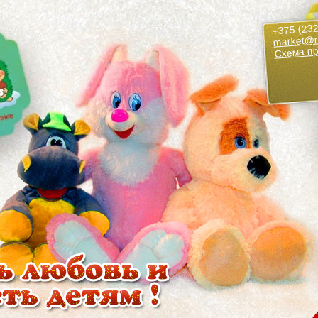
+375 (232
market@r
Схема п