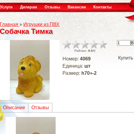
Услуги
Дилерам
Отзывы
Вакансии
Контакты
Главная
»
Игрушки из ПВХ
Собачка Тимка
Рейтинг
:
0.0
/
0
Купить
Номер
:
4069
Единица
:
шт
Размер
:
h70+-2
Описание
Отзывы