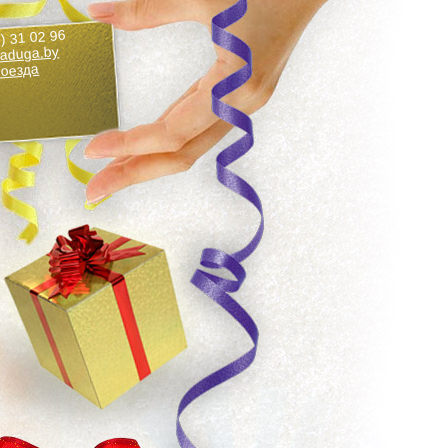
) 31 02 96
aduga.by
роезда