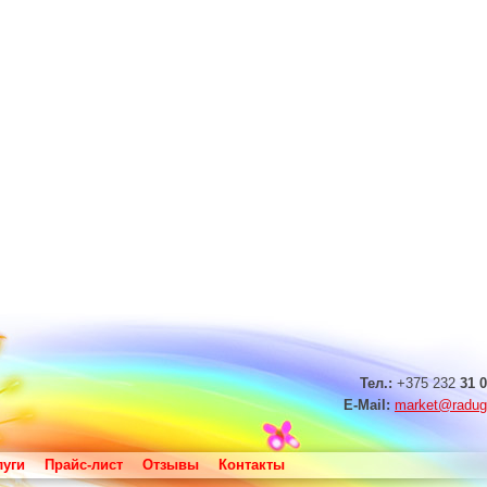
Тел.:
+375 232
31 0
E-Mail:
market@radug
луги
Прайс-лист
Отзывы
Контакты