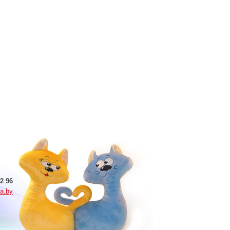
2 96
a.by