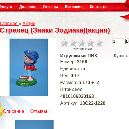
Услуги
Дилерам
Отзывы
Вакансии
Контакты
Главная
»
Акции
Стрелец (Знаки Зодиака)(акция)
Рейтинг
:
0.0
/
0
Игрушки из ПВХ
Купить
Номер
:
3166
Единица
:
шт.
Вес
:
0.17
Размер
:
h 170 +- 2
Штрих код
:
4810106020163
Артикул
:
13С22-1220
Описание
Отзывы