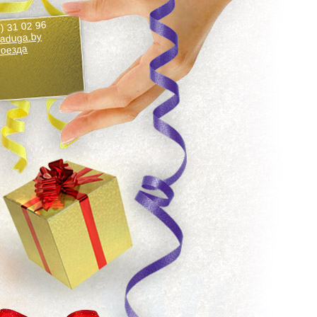
) 31 02 96
aduga.by
роезда