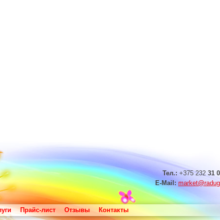
Тел.:
+375 232
31 0
E-Mail:
market@radug
луги
Прайс-лист
Отзывы
Контакты