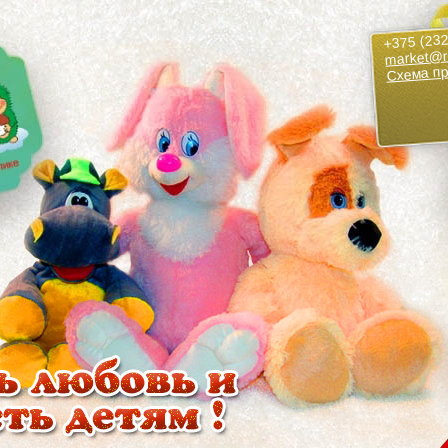
+375 (232
market@r
Схема п