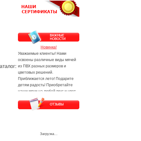
Новинка!
Уважаемые клиенты! Нами
освоены различные виды мячей
аталог
:
из ПВХ разных размеров и
цветовых решений.
Приближается лето! Подарите
детям радость! Приобретайте
наши мячи на любой вкус и цвет.
Будем рады Вам и Вашим
заявкам!
Загрузка…