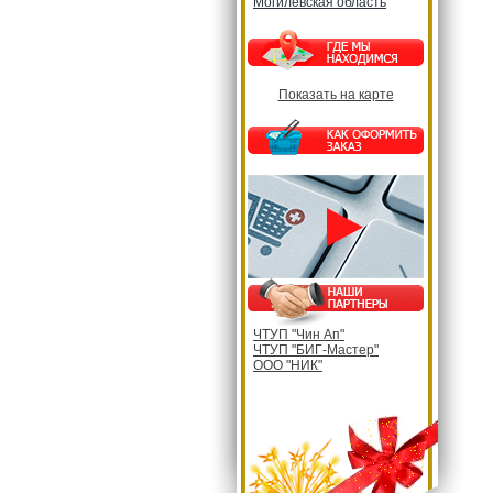
Могилевская область
Показать на карте
ЧТУП "Чин Ап"
ЧТУП "БИГ-Мастер"
ООО "НИК"