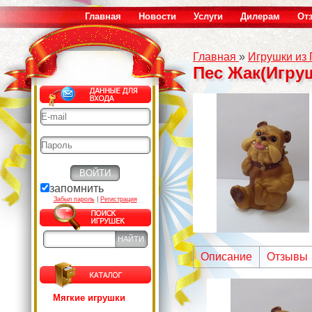
Главная
Новости
Услуги
Дилерам
От
Главная
»
Игрушки из
Пес Жак(Игру
запомнить
Забыл пароль
|
Регистрация
Описание
Отзывы
Мягкие игрушки