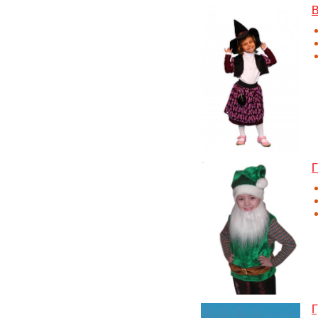
В
Г
Г