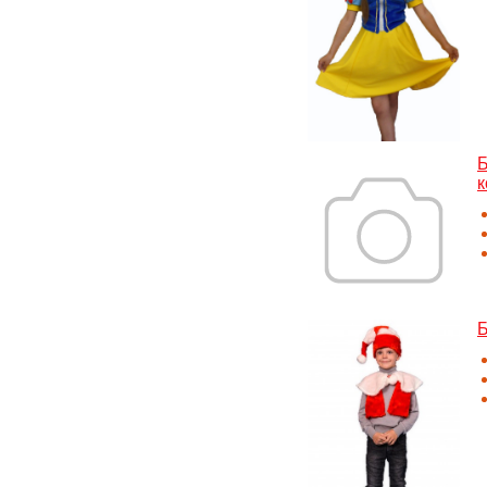
Б
к
Б