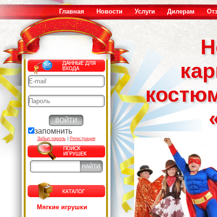
Главная
Новости
Услуги
Дилерам
От
Н
ка
костю
запомнить
Забыл пароль
|
Регистрация
Мягкие игрушки