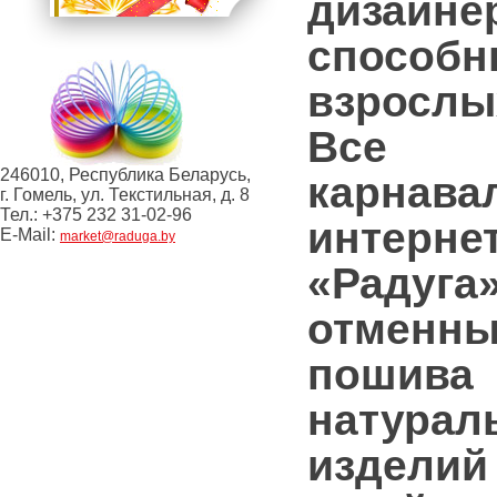
дизайне
способн
взрослы
В
246010, Республика Беларусь,
карнав
г. Гомель, ул. Текстильная, д. 8
Тел.: +375 232 31-02-96
интернет
E-Mail:
market@raduga.by
«Радуг
отменн
пошив
натура
изд