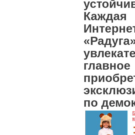
устойчи
Кажда
Интернет
«Рад
увлек
главн
приобре
эксклюз
по демо
Б
к