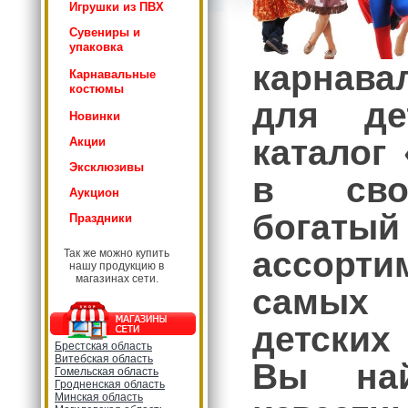
Игрушки из ПВХ
Сувениры и
упаковка
карнав
Карнавальные
костюмы
для де
Новинки
каталог
Акции
Эксклюзивы
в сво
Аукцион
богатый
Праздники
ассорт
Так же можно купить
нашу продукцию в
магазинах сети.
самых
детских
Брестская область
Витебская область
Вы най
Гомельская область
Гродненская область
Минская область