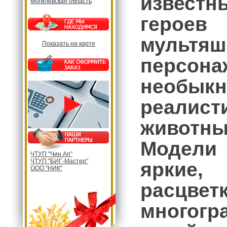
извест
Могилевская область
герое
мультя
Показать на карте
персон
необыкн
реалис
живот
Модели
ЧТУП "Чин Ап"
ЧТУП "БИГ-Мастер"
яркие,
ООО "НИК"
рас
многогр